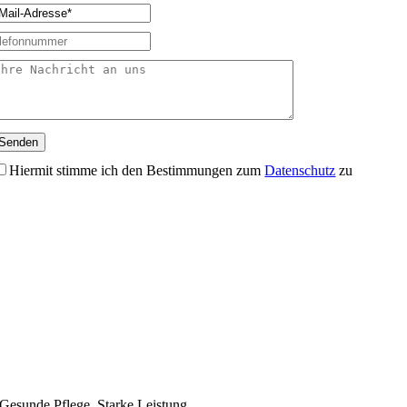
Senden
Hiermit stimme ich den Bestimmungen zum
Datenschutz
zu
Gesunde Pflege. Starke Leistung.