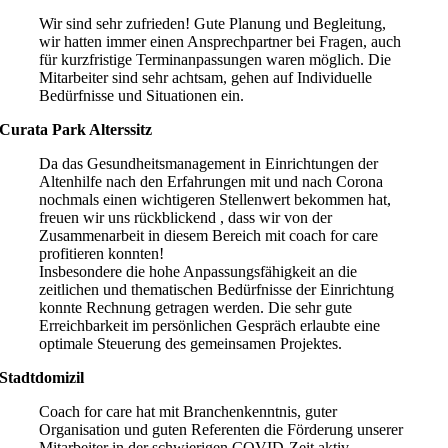
Wir sind sehr zufrieden! Gute Planung und Begleitung,
wir hatten immer einen Ansprechpartner bei Fragen, auch
für kurzfristige Terminanpassungen waren möglich. Die
Mitarbeiter sind sehr achtsam, gehen auf Individuelle
Bedürfnisse und Situationen ein.
Curata Park Alterssitz
Da das Gesundheitsmanagement in Einrichtungen der
Altenhilfe nach den Erfahrungen mit und nach Corona
nochmals einen wichtigeren Stellenwert bekommen hat,
freuen wir uns rückblickend , dass wir von der
Zusammenarbeit in diesem Bereich mit coach for care
profitieren konnten!
Insbesondere die hohe Anpassungsfähigkeit an die
zeitlichen und thematischen Bedürfnisse der Einrichtung
konnte Rechnung getragen werden. Die sehr gute
Erreichbarkeit im persönlichen Gespräch erlaubte eine
optimale Steuerung des gemeinsamen Projektes.
Stadtdomizil
Coach for care hat mit Branchenkenntnis, guter
Organisation und guten Referenten die Förderung unserer
Mitarbeiter in der schwierigen COVID-Zeit aktiv